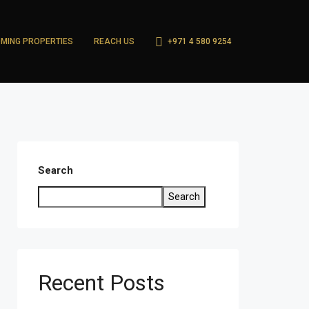
MING PROPERTIES
REACH US
+971 4 580 9254
Search
Search
Recent Posts