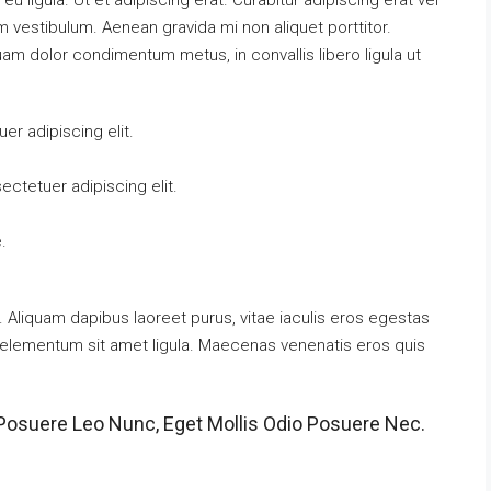
eu ligula. Ut et adipiscing erat. Curabitur adipiscing erat vel
vestibulum. Aenean gravida mi non aliquet porttitor.
uam dolor condimentum metus, in convallis libero ligula ut
r adipiscing elit.
ctetuer adipiscing elit.
.
 Aliquam dapibus laoreet purus, vitae iaculis eros egestas
t, elementum sit amet ligula. Maecenas venenatis eros quis
Posuere Leo Nunc, Eget Mollis Odio Posuere Nec.