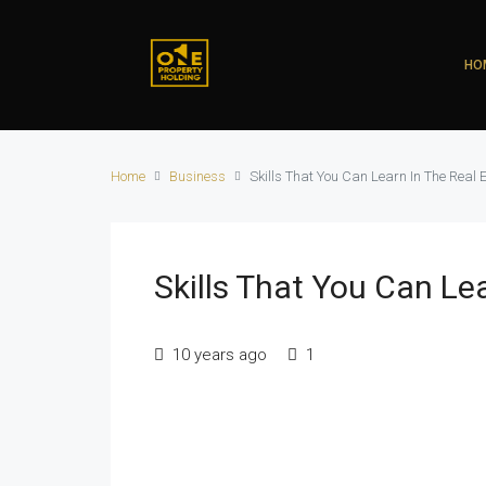
HO
Home
Business
Skills That You Can Learn In The Real 
Skills That You Can Le
10 years ago
1