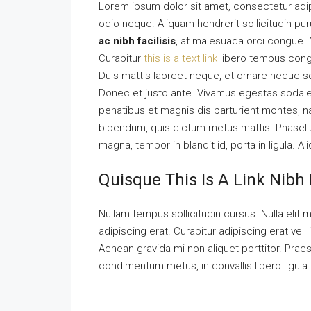
Lorem ipsum dolor sit amet, consectetur adipi
odio neque. Aliquam hendrerit sollicitudin p
ac nibh facilisis
, at malesuada orci congue. N
Curabitur
this is a text link
libero tempus con
Duis mattis laoreet neque, et ornare neque so
Donec et justo ante. Vivamus egestas sodal
penatibus et magnis dis parturient montes, nas
bibendum, quis dictum metus mattis. Phasellu
magna, tempor in blandit id, porta in ligula. A
Quisque This Is A Link Nibh 
Nullam tempus sollicitudin cursus. Nulla elit m
adipiscing erat. Curabitur adipiscing erat v
Aenean gravida mi non aliquet porttitor. Praes
condimentum metus, in convallis libero ligula 