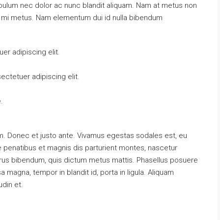
tibulum nec dolor ac nunc blandit aliquam. Nam at metus non
at mi metus. Nam elementum dui id nulla bibendum
r adipiscing elit.
ctetuer adipiscing elit.
.
m. Donec et justo ante. Vivamus egestas sodales est, eu
penatibus et magnis dis parturient montes, nascetur
s purus bibendum, quis dictum metus mattis. Phasellus posuere
a magna, tempor in blandit id, porta in ligula. Aliquam
udin et.