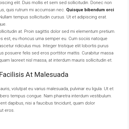
scing elit. Duis mollis et sem sed sollicitudin. Donec non
urus, quis rutrum mi accumsan nec.
Quisque bibendum orci
ullam tempus sollicitudin cursus. Ut et adipiscing erat.
gue.
llicitudin at. Proin sagittis dolor sed mi elementum pretium.
es est, eu rhoncus urna semper eu. Cum sociis natoque
cetur ridiculus mus. Integer tristique elit lobortis purus
s posuere felis sed eros porttitor mattis. Curabitur massa
liquam laoreet nisl massa, at interdum mauris sollicitudin et.
Facilisis At Malesuada
auris, volutpat eu varius malesuada, pulvinar eu ligula. Ut et
el libero tempus congue. Nam pharetra interdum vestibulum.
ent dapibus, nisi a faucibus tincidunt, quam dolor
ut eros.