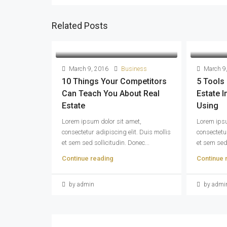
Related Posts
March 9, 2016
Business
March 9
10 Things Your Competitors
5 Tools
Can Teach You About Real
Estate 
Estate
Using
Lorem ipsum dolor sit amet,
Lorem ipsu
consectetur adipiscing elit. Duis mollis
consectetur
et sem sed sollicitudin. Donec...
et sem sed 
Continue reading
Continue 
by admin
by admi