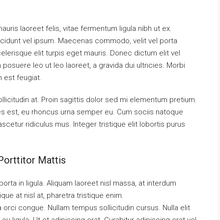
uris laoreet felis, vitae fermentum ligula nibh ut ex.
ncidunt vel ipsum. Maecenas commodo, velit vel porta
erisque elit turpis eget mauris. Donec dictum elit vel
 posuere leo ut leo laoreet, a gravida dui ultricies. Morbi
m est feugiat.
llicitudin at. Proin sagittis dolor sed mi elementum pretium.
es est, eu rhoncus urna semper eu. Cum sociis natoque
cetur ridiculus mus. Integer tristique elit lobortis purus
orttitor Mattis
orta in ligula. Aliquam laoreet nisl massa, at interdum
tique at nisl at, pharetra tristique enim.
da orci congue. Nullam tempus sollicitudin cursus. Nulla elit