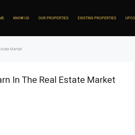
ME
KNOW US
OUR PROPERTIES
EXISTING PROPERTIES
UPCO
Estate Market
arn In The Real Estate Market